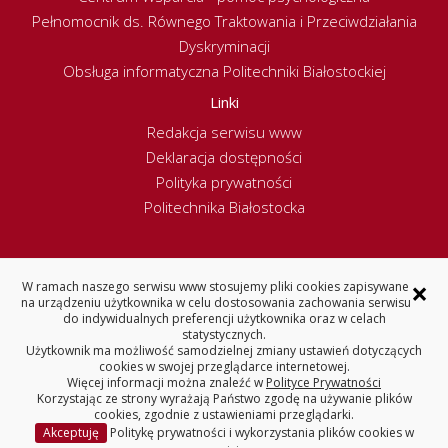
Pełnomocnik ds. Równego Traktowania i Przeciwdziałania
Dyskryminacji
Obsługa informatyczna Politechniki Białostockiej
Linki
Redakcja serwisu www
Deklaracja dostępności
Polityka prywatności
Politechnika Białostocka
×
W ramach naszego serwisu www stosujemy pliki cookies zapisywane
WYDZIAŁ ELEKTRYCZNY
na urządzeniu użytkownika w celu dostosowania zachowania serwisu
POLITECHNIKA BIAŁOSTOCKA
do indywidualnych preferencji użytkownika oraz w celach
statystycznych.
Użytkownik ma możliwość samodzielnej zmiany ustawień dotyczących
ul. Wiejska 45D, 15-351 Białystok
cookies w swojej przeglądarce internetowej.
tel. 85 746 9360 (centrala), fax 85 746 9400
Więcej informacji można znaleźć w
Polityce Prywatności
REGON: 000001672 NIP: 542-020-87-21
Korzystając ze strony wyrażają Państwo zgodę na używanie plików
cookies, zgodnie z ustawieniami przeglądarki.
Akceptuję
Politykę prywatności i wykorzystania plików cookies w
Copyright © 2025 Politechnika Białostocka