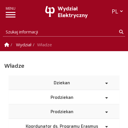
Przełącz
Szukaj informacji
Sz
Strona Główna
Wydział
Władze
Władze
Dziekan
Prodziekan
Prodziekan
Koordynator ds. Programu Erasmus