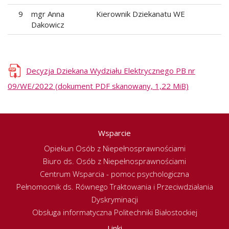
9
mgr Anna
Kierownik Dziekanatu WE
Dakowicz
Decyzja Dziekana Wydziału Elektrycznego PB nr
09/WE/2022 (dokument PDF skanowany, 1,22 MiB)
Wsparcie
Opiekun Osób z Niepełnosprawnościami
Biuro ds. Osób z Niepełnosprawnościami
Centrum Wsparcia - pomoc psychologiczna
Pełnomocnik ds. Równego Traktowania i Przeciwdziałania
Dyskryminacji
Obsługa informatyczna Politechniki Białostockiej
Linki