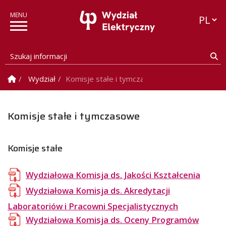
Przełąc
Szukaj informacji
Sz
Strona Główna
Wydział
Komisje stałe i tymczasowe
Komisje stałe i tymczasowe
Komisje stałe
Wydziałowa Komisja ds. Jakości Kształcenia
Wydziałowa Komisja ds. Akredytacji
Laboratoriów i Pracowni Specjalistycznych
Wydziałowa Komisja ds. Oceny Programów