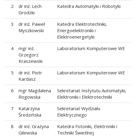
2
dr inż. Lech
Katedra Automatyki i Robotyki
Grodzki
3
dr inż. Paweł
Katedra Elektrotechniki,
Myszkowski
Energoelektroniki i
Elektroenergetyki
4
mgr inż.
Laboratorium Komputerowe WE
Grzegorz
Kraszewski
5
dr inż. Piotr
Laboratorium Komputerowe WE
Kardasz
6
mgr Magdalena
Sekretariat Instytutu Automatyki,
Rogowska
Elektroniki i Elektrotechniki
7
Katarzyna
Sekretariat Wydziału
Średzińska
Elektrycznego
8
dr inż. Grażyna
Katedra Fotoniki, Elektroniki i
Gilewska
Techniki Świetlnej