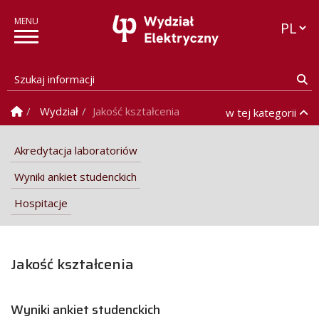
Przełąc
Szukaj informacji
Sz
Strona Główna
Wydział
Jakość kształcenia
w tej kategorii
Akredytacja laboratoriów
Wyniki ankiet studenckich
Hospitacje
Jakość kształcenia
Wyniki ankiet studenckich