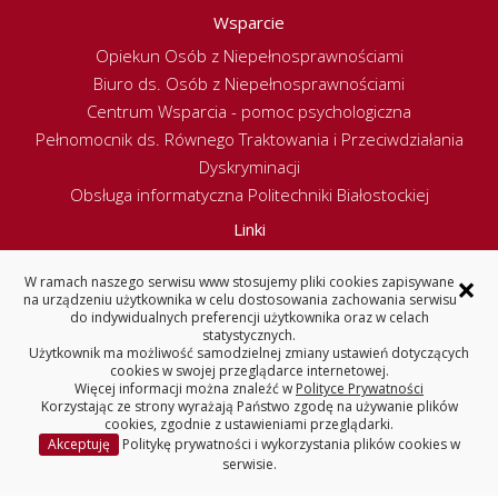
Wsparcie
Opiekun Osób z Niepełnosprawnościami
Biuro ds. Osób z Niepełnosprawnościami
Centrum Wsparcia - pomoc psychologiczna
Pełnomocnik ds. Równego Traktowania i Przeciwdziałania
Dyskryminacji
Obsługa informatyczna Politechniki Białostockiej
Linki
Redakcja serwisu www
×
W ramach naszego serwisu www stosujemy pliki cookies zapisywane
Deklaracja dostępności
na urządzeniu użytkownika w celu dostosowania zachowania serwisu
Polityka prywatności
do indywidualnych preferencji użytkownika oraz w celach
statystycznych.
Politechnika Białostocka
Użytkownik ma możliwość samodzielnej zmiany ustawień dotyczących
cookies w swojej przeglądarce internetowej.
Więcej informacji można znaleźć w
Polityce Prywatności
Korzystając ze strony wyrażają Państwo zgodę na używanie plików
cookies, zgodnie z ustawieniami przeglądarki.
WYDZIAŁ ELEKTRYCZNY
Akceptuję
Politykę prywatności i wykorzystania plików cookies w
serwisie.
POLITECHNIKA BIAŁOSTOCKA