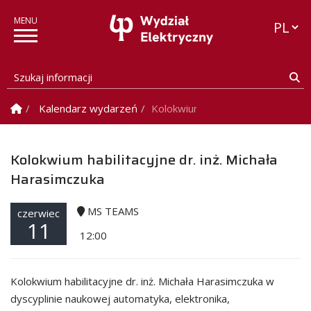
Przełąc
Szukaj informacji
Sz
Strona Główna
Kalendarz wydarzeń
Kolokwium habilitacyjne dr. inż. 
Kolokwium habilitacyjne dr. inż. Michała
Harasimczuka
MS TEAMS
czerwiec
11
12:00
Kolokwium habilitacyjne dr. inż. Michała Harasimczuka w
dyscyplinie naukowej automatyka, elektronika,