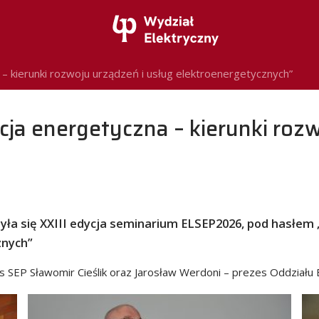
 kierunki rozwoju urządzeń i usług elektroenergetycznych”
ja energetyczna – kierunki rozw
yła się XXIII edycja seminarium ELSEP2026, pod hasłem
znych”
es SEP Sławomir Cieślik oraz Jarosław Werdoni – prezes Oddziału 