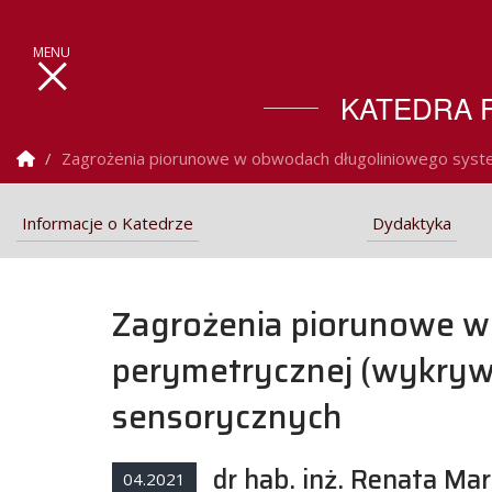
KATEDRA F
Strona Główna
Zagrożenia piorunowe w obwodach długoliniowego syste
Informacje o Katedrze
Dydaktyka
Zagrożenia piorunowe w
perymetrycznej (wykryw
sensorycznych
dr hab. inż. Renata Ma
04.2021