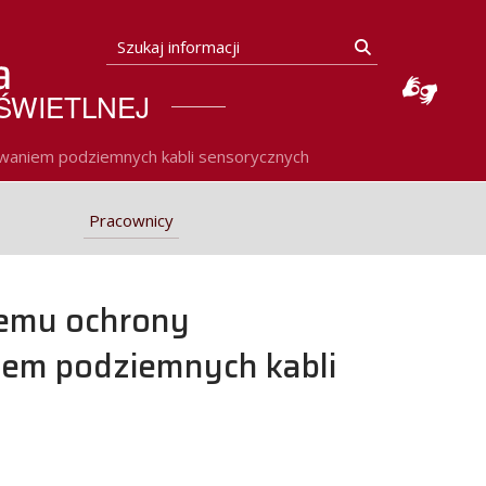
Szukaj informacji
Szukaj
 ŚWIETLNEJ
waniem podziemnych kabli sensorycznych
Pracownicy
temu ochrony
iem podziemnych kabli