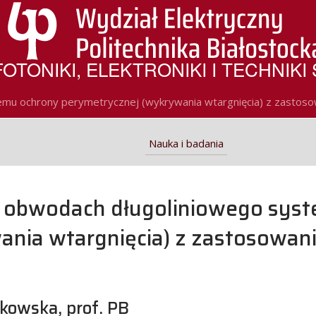
OTONIKI, ELEKTRONIKI I TECHNIKI
mu ochrony perymetrycznej (wykrywania wtargnięcia) z zastoso
Nauka i badania
 obwodach długoliniowego sys
ania wtargnięcia) z zastosowan
rkowska, prof. PB