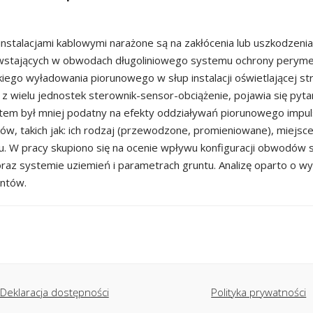
instalacjami kablowymi narażone są na zakłócenia lub uszkodze
wstających w obwodach długoliniowego systemu ochrony perymet
iego wyładowania piorunowego w słup instalacji oświetlającej s
 wielu jednostek sterownik-sensor-obciążenie, pojawia się pytan
stem był mniej podatny na efekty oddziaływań piorunowego impu
ów, takich jak: ich rodzaj (przewodzone, promieniowane), miejsce
tu. W pracy skupiono się na ocenie wpływu konfiguracji obwodów
oraz systemie uziemień i parametrach gruntu. Analizę oparto o w
entów.
Deklaracja dostępności
Polityka prywatności