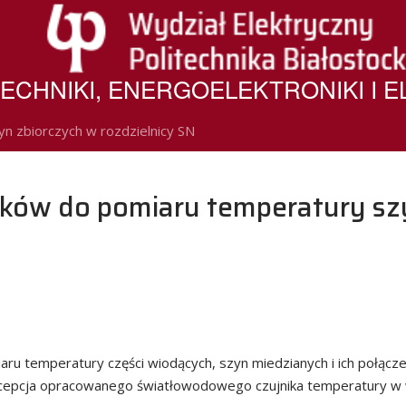
ECHNIKI, ENERGOELEKTRONIKI I 
n zbiorczych w rozdzielnicy SN
ików do pomiaru temperatury sz
z
u temperatury części wiodących, szyn miedzianych i ich połącze
cepcja opracowanego światłowodowego czujnika temperatury w we