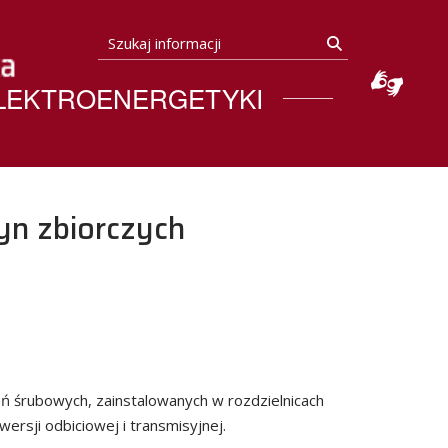
Szukaj informacji
Szukaj
ELEKTROENERGETYKI
yn zbiorczych
ń śrubowych, zainstalowanych w rozdzielnicach
rsji odbiciowej i transmisyjnej.